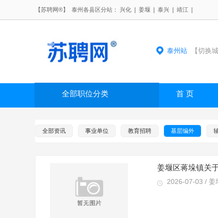
【苏聘网®】 泰州各县区分站：
兴化
|
姜堰
|
泰兴
|
靖江
|
泰州站
【切换城
全部职位分类
首 页
全部资讯
事业单位
教育招聘
基层编外
姜堰区蒋垛镇关
2026-07-03 / 