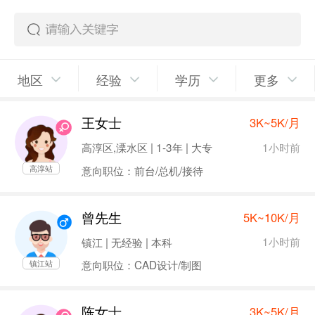
地区
经验
学历
更多
王女士
3K~5K/月
1小时前
高淳区,溧水区 | 1-3年 | 大专
意向职位：前台/总机/接待
高淳站
曾先生
5K~10K/月
1小时前
镇江 | 无经验 | 本科
意向职位：CAD设计/制图
镇江站
陈女士
3K~5K/月