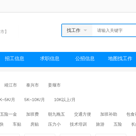
找工作
市】
招工信息
求职信息
公招信息
地图找工作
靖江市
泰兴市
姜堰市
K~5K/月
5K~10K/月
10K以上/月
五险一金
加班费
朝九晚五
交通方便
加班补助
包食
快
车贴
房贴
压力小
技术培训
旅游
五险
长