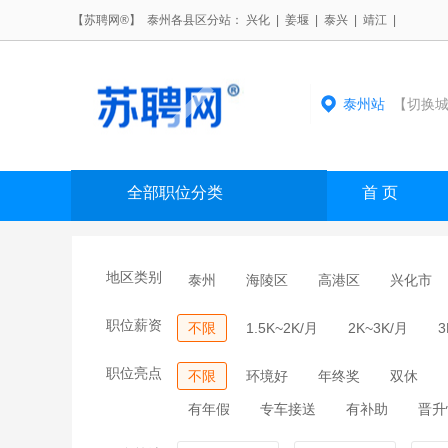
【苏聘网®】 泰州各县区分站：
兴化
|
姜堰
|
泰兴
|
靖江
|
泰州站
【切换城
全部职位分类
首 页
地区类别
泰州
海陵区
高港区
兴化市
职位薪资
不限
1.5K~2K/月
2K~3K/月
3
职位亮点
不限
环境好
年终奖
双休
有年假
专车接送
有补助
晋升