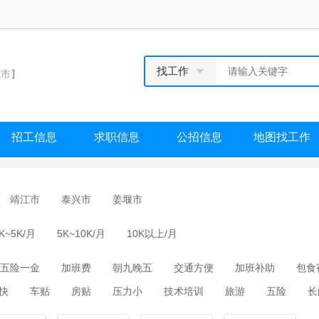
找工作
市】
招工信息
求职信息
公招信息
地图找工作
靖江市
泰兴市
姜堰市
K~5K/月
5K~10K/月
10K以上/月
五险一金
加班费
朝九晚五
交通方便
加班补助
包食
快
车贴
房贴
压力小
技术培训
旅游
五险
长