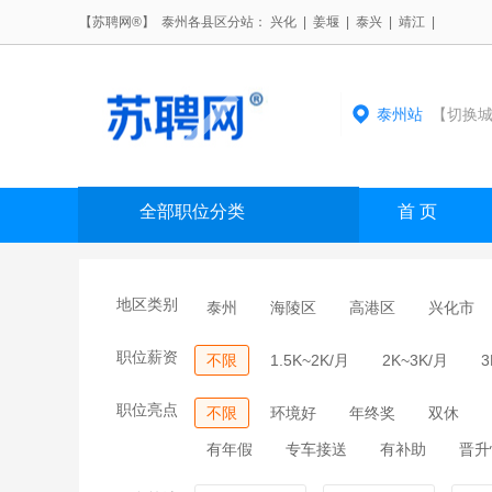
【苏聘网®】 泰州各县区分站：
兴化
|
姜堰
|
泰兴
|
靖江
|
泰州站
【切换城
全部职位分类
首 页
地区类别
泰州
海陵区
高港区
兴化市
职位薪资
不限
1.5K~2K/月
2K~3K/月
3
职位亮点
不限
环境好
年终奖
双休
有年假
专车接送
有补助
晋升