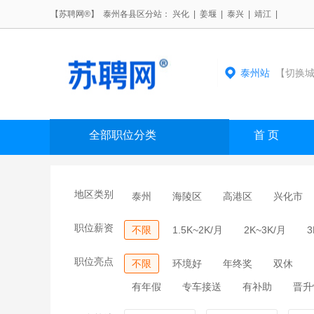
【苏聘网®】 泰州各县区分站：
兴化
|
姜堰
|
泰兴
|
靖江
|
泰州站
【切换城
全部职位分类
首 页
地区类别
泰州
海陵区
高港区
兴化市
职位薪资
不限
1.5K~2K/月
2K~3K/月
3
职位亮点
不限
环境好
年终奖
双休
有年假
专车接送
有补助
晋升