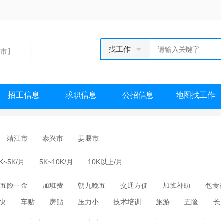
找工作
市】
招工信息
求职信息
公招信息
地图找工作
靖江市
泰兴市
姜堰市
K~5K/月
5K~10K/月
10K以上/月
五险一金
加班费
朝九晚五
交通方便
加班补助
包食
快
车贴
房贴
压力小
技术培训
旅游
五险
长