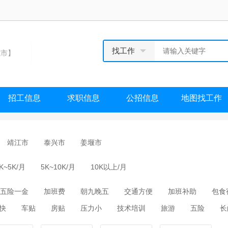
找工作
市】
招工信息
求职信息
公招信息
地图找工作
靖江市
泰兴市
姜堰市
K~5K/月
5K~10K/月
10K以上/月
五险一金
加班费
朝九晚五
交通方便
加班补助
包食
快
车贴
房贴
压力小
技术培训
旅游
五险
长