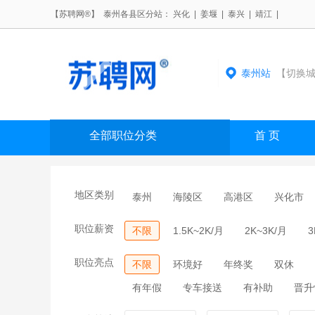
【苏聘网®】 泰州各县区分站：
兴化
|
姜堰
|
泰兴
|
靖江
|
泰州站
【切换城
全部职位分类
首 页
地区类别
泰州
海陵区
高港区
兴化市
职位薪资
不限
1.5K~2K/月
2K~3K/月
3
职位亮点
不限
环境好
年终奖
双休
有年假
专车接送
有补助
晋升