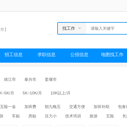
找工作
市】
招工信息
求职信息
公招信息
地图找工作
靖江市
泰兴市
姜堰市
K~5K/月
5K~10K/月
10K以上/月
五险一金
加班费
朝九晚五
交通方便
加班补助
包食
快
车贴
房贴
压力小
技术培训
旅游
五险
长