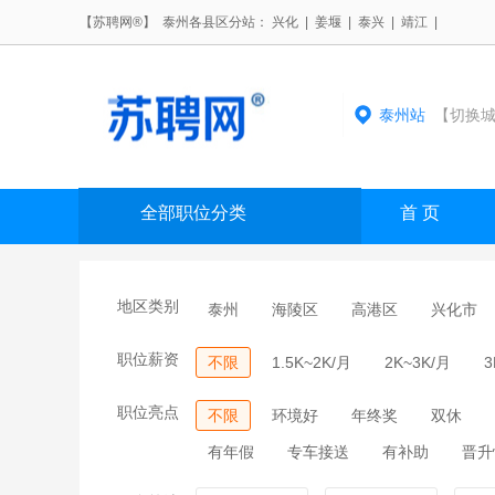
【苏聘网®】 泰州各县区分站：
兴化
|
姜堰
|
泰兴
|
靖江
|
泰州站
【切换城
全部职位分类
首 页
地区类别
泰州
海陵区
高港区
兴化市
职位薪资
不限
1.5K~2K/月
2K~3K/月
3
职位亮点
不限
环境好
年终奖
双休
有年假
专车接送
有补助
晋升