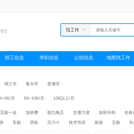
找工作
市】
招工信息
求职信息
公招信息
地图找工作
靖江市
泰兴市
姜堰市
K~5K/月
5K~10K/月
10K以上/月
五险一金
加班费
朝九晚五
交通方便
加班补助
包食
快
车贴
房贴
压力小
技术培训
旅游
五险
长