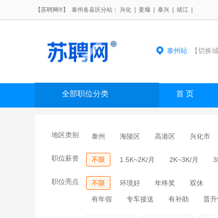
【苏聘网®】 泰州各县区分站：
兴化
|
姜堰
|
泰兴
|
靖江
|
泰州站
【切换城
全部职位分类
首 页
地区类别
泰州
海陵区
高港区
兴化市
职位薪资
不限
1.5K~2K/月
2K~3K/月
3
职位亮点
不限
环境好
年终奖
双休
有年假
专车接送
有补助
晋升