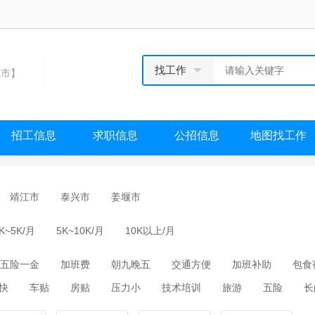
找工作
市】
招工信息
求职信息
公招信息
地图找工作
靖江市
泰兴市
姜堰市
K~5K/月
5K~10K/月
10K以上/月
五险一金
加班费
朝九晚五
交通方便
加班补助
包食
快
车贴
房贴
压力小
技术培训
旅游
五险
长