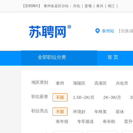
【苏聘网®】 泰州各县区分站：
兴化
|
姜堰
|
泰兴
|
靖江
|
泰州站
【切换城
全部职位分类
首 页
地区类别
泰州
海陵区
高港区
兴化市
职位薪资
不限
1.5K~2K/月
2K~3K/月
3
职位亮点
不限
环境好
年终奖
双休
有年假
专车接送
有补助
晋升