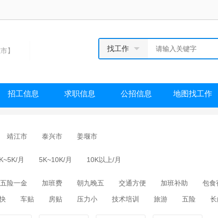
找工作
市】
招工信息
求职信息
公招信息
地图找工作
靖江市
泰兴市
姜堰市
K~5K/月
5K~10K/月
10K以上/月
五险一金
加班费
朝九晚五
交通方便
加班补助
包食
快
车贴
房贴
压力小
技术培训
旅游
五险
长