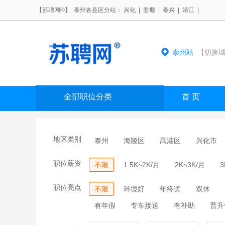
【苏聘网®】 泰州各县区分站：
兴化
|
姜堰
|
泰兴
|
靖江
|
泰州站
【切换城
全部职位分类
首 页
地区类别
泰州
海陵区
高港区
兴化市
职位薪资
不限
1.5K~2K/月
2K~3K/月
3
职位亮点
不限
环境好
年终奖
双休
有年假
专车接送
有补助
晋升