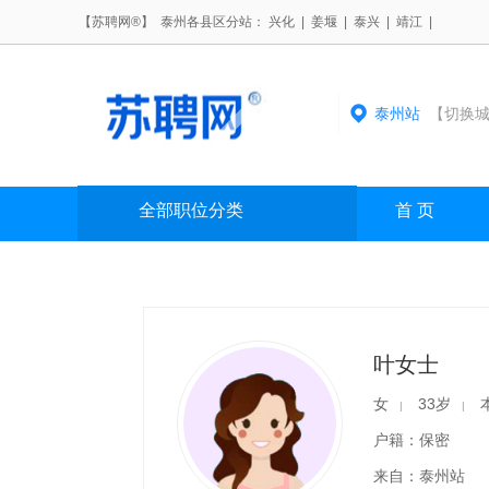
【苏聘网®】 泰州各县区分站：
兴化
|
姜堰
|
泰兴
|
靖江
|
泰州站
【切换城
全部职位分类
首 页
叶女士
女
33岁
|
|
户籍：保密
来自：泰州站