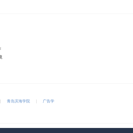
作
境
|
青岛滨海学院
|
广告学