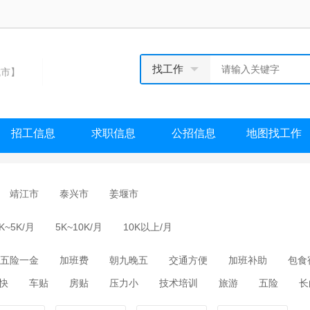
找工作
市】
招工信息
求职信息
公招信息
地图找工作
靖江市
泰兴市
姜堰市
K~5K/月
5K~10K/月
10K以上/月
五险一金
加班费
朝九晚五
交通方便
加班补助
包食
快
车贴
房贴
压力小
技术培训
旅游
五险
长