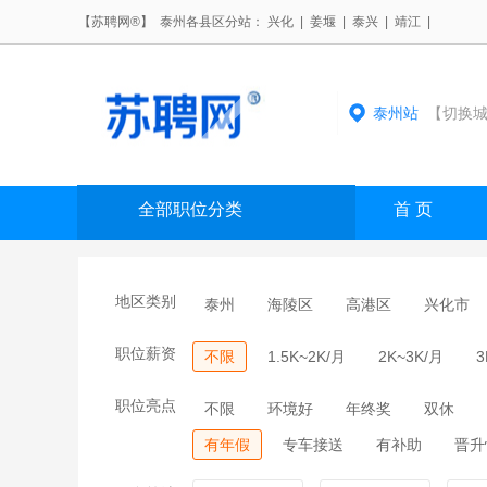
【苏聘网®】 泰州各县区分站：
兴化
|
姜堰
|
泰兴
|
靖江
|
泰州站
【切换城
全部职位分类
首 页
地区类别
泰州
海陵区
高港区
兴化市
职位薪资
不限
1.5K~2K/月
2K~3K/月
3
职位亮点
不限
环境好
年终奖
双休
有年假
专车接送
有补助
晋升